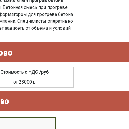
 обязательный
прогрев бетона
. Бетонная смесь при прогреве
форматором для прогрева бетона.
мпании. Специалисты оперативно
ет зависеть от объема и условий
ово
Стоимость с НДС /руб
от 23000 р
ово