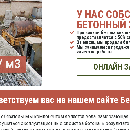
У НАС СОБ
БЕТОННЫЙ 
При заказе бетона свыше
предоставляется с 50% с
За месяц мы продали бол
Мы занимаемся продажей
качество работы
/ м3
ОНЛАЙН З
етствуем вас на нашем сайте Б
и обязательным компонентом является вода, замерзающая п
ушаться эксплуатационные свойства бетона. В результате 