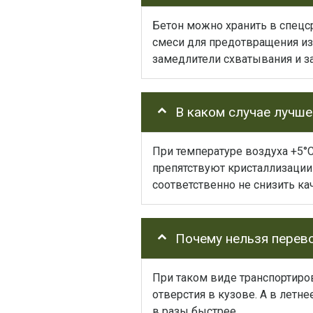
Бетон можно хранить в спецс
смеси для предотвращения из
замедлители схватывания и з
В каком случае лучш
При температуре воздуха +5°
препятствуют кристаллизации 
соответственно не снизить ка
Почему нельзя перев
При таком виде транспортиро
отверстия в кузове. А в летн
в разы быстрее.