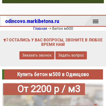
Меню
odincovo.markibetona.ru
Главная
->
Бетон м500
ОСТАЛИСЬ У ВАС ВОПРОСЫ, ЗВОНИТЕ В ЛЮБОЕ
ВРЕМЯ НАМ
Заказать звонок
Задать вопрос
Купить бетон м500 в Одинцово
От 2200 р / м3