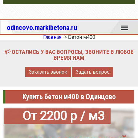
Меню
odincovo.markibetona.ru
Главная
->
Бетон м400
ОСТАЛИСЬ У ВАС ВОПРОСЫ, ЗВОНИТЕ В ЛЮБОЕ
ВРЕМЯ НАМ
Заказать звонок
Задать вопрос
Купить бетон м400 в Одинцово
От 2200 р / м3