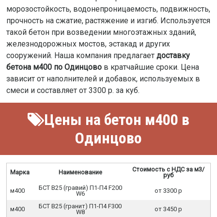
морозостойкость, водонепроницаемость, подвижность,
прочность на сжатие, растяжение и изгиб. Используется
такой бетон при возведении многоэтажных зданий,
железнодорожных мостов, эстакад и других
сооружений. Наша компания предлагает
доставку
бетона м400 по Одинцово
в кратчайшие сроки. Цена
зависит от наполнителей и добавок, используемых в
смеси и составляет от 3300 р. за куб.
Цены на бетон м400 в
Одинцово
Стоимость с НДС за м3/
Марка
Наименование
руб
БСТ В25 (гравий) П1-П4 F200
м400
от 3300 р
W6
БСТ В25 (гранит) П1-П4 F300
м400
от 3450 р
W8